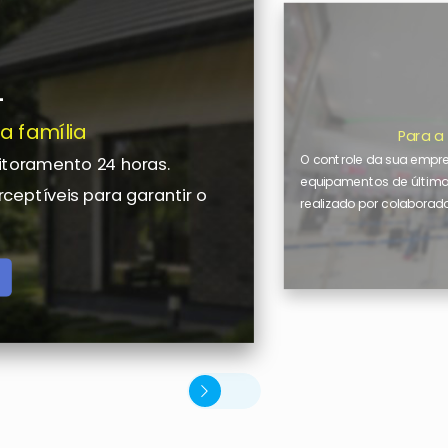
L
a família
Para a
O controle da sua empr
itoramento 24 horas.
equipamentos de últim
eptíveis para garantir o
realizado por colaborad