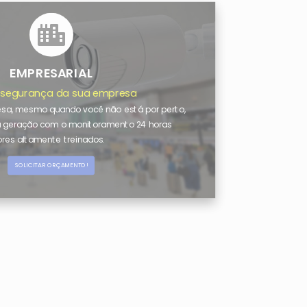
EMPRESARIAL
 segurança da sua empresa
esa, mesmo quando você não está por perto,
a geração com o monitoramento 24 horas
ores altamente treinados.
SOLICITAR ORÇAMENTO!